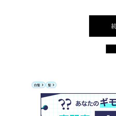
続
白髪
髪