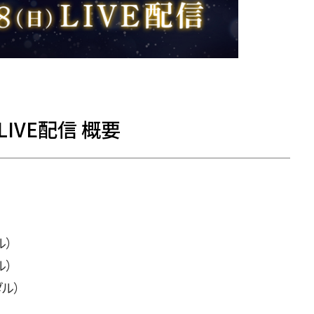
』LIVE配信 概要
ル）
ル）
ダル）