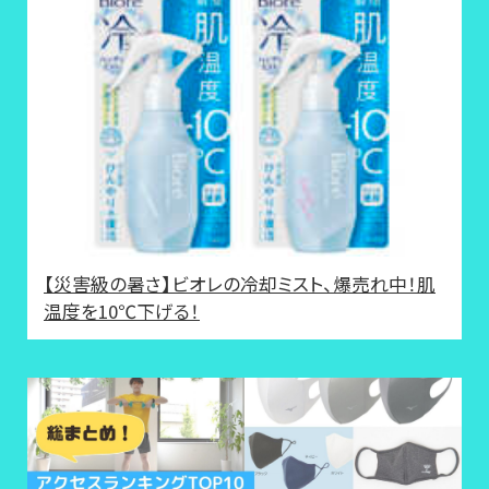
【災害級の暑さ】ビオレの冷却ミスト、爆売れ中！肌
温度を10℃下げる！