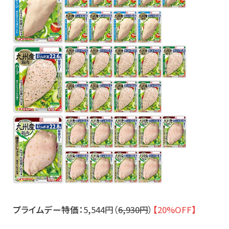
プライムデー特価：
5,544円（
6,930円
）
【20%OFF】