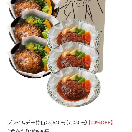
プライムデー特価：
5,640円（
7,050円
）
【20%OFF】
1食あたり：
約940円