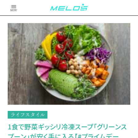
MENU
ライフスタイル
1食で野菜ギッシリ冷凍スープ「グリーンス
プーン」が安く手に入る【#プライムデー