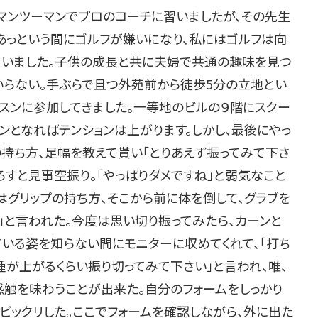
もマンツーマンでプロのコーチに習いましたが、その先生
あっという間にゴルフが嫌いになり、私にはゴルフは向
まいました。子供の成長と共に夫婦で共通の趣味を見つ
いらない。手ぶらで且つ外苑前から徒歩5分の立地とい
ッスンに参加してきました。一等地のビルの９階にスクー
ンとなればテンションは上がります。しかし、最後にやっ
の持ち方、足幅を教えて貰い「とりあえず振ってみて下さ
ろすと見事空振り。「やっぱりダメですね」と弱気なこと
はグリップの持ち方、そこから前に体を倒して、グラブを
」と言われた。今度は思い切り振ってみたら、カーンと
ている姿を知らない間にモニターに収めてくれて、「打ち
が上がるくらい振り切ってみて下さい」と言われ、唯、
感触を味わうことが出来た。自分のフォームをしっかり
ビックリした。ここでフォームを確認しながら、外に出た