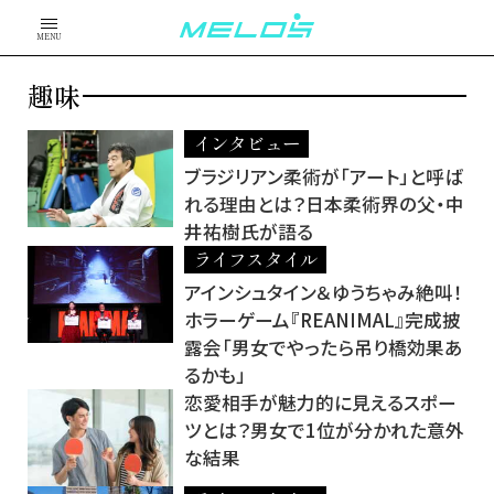
MENU
趣味
インタビュー
ブラジリアン柔術が「アート」と呼ば
れる理由とは？日本柔術界の父・中
井祐樹氏が語る
ライフスタイル
アインシュタイン＆ゆうちゃみ絶叫！
ホラーゲーム『REANIMAL』完成披
露会「男女でやったら吊り橋効果あ
るかも」
恋愛相手が魅力的に見えるスポー
ツとは？男女で1位が分かれた意外
な結果