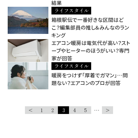
結果
ライフスタイル
箱根駅伝で一番好きな区間はど
こ？編集部員の推し＆みんなのラン
キング
エアコン暖房は電気代が高い？スト
ーブやヒーターのほうがいい？専門
家が回答
ライフスタイル
暖房をつけず「厚着でガマン」…問
題ない？エアコンのプロが回答
<
1
2
3
4
5
…
>