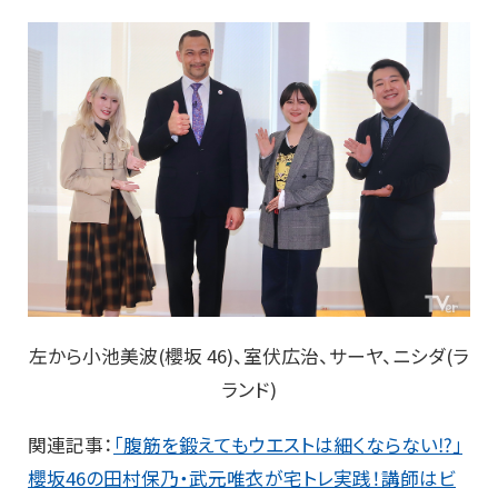
左から小池美波(櫻坂 46)、室伏広治、サーヤ、ニシダ(ラ
ランド)
関連記事：
「腹筋を鍛えてもウエストは細くならない⁉︎」
櫻坂46の田村保乃・武元唯衣が宅トレ実践！講師はビ