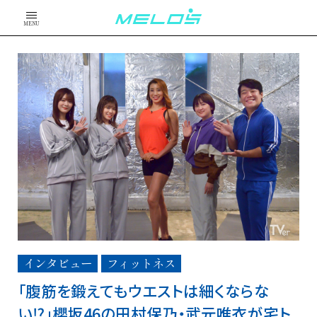
MENU
インタビュー
フィットネス
「腹筋を鍛えてもウエストは細くならな
い⁉︎」櫻坂46の田村保乃・武元唯衣が宅ト