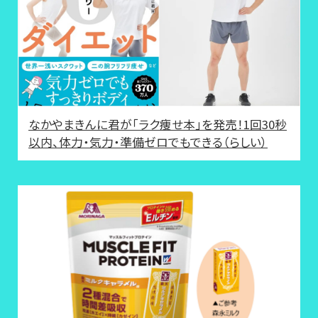
なかやまきんに君が「ラク痩せ本」を発売！1回30秒
以内、体力・気力・準備ゼロでもできる（らしい）