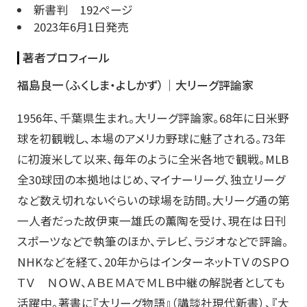
新書判 192ページ
2023年6月1日発売
著者プロフィール
福島良一（ふくしま・よしかず）│
大リーグ評論家
1956年、千葉県生まれ。大リーグ評論家。68年に日米野
球を初観戦し、本場のアメリカ野球に魅了される。73年
に初渡米して以来、毎年のように全米各地で観戦。MLB
全30球団の本拠地はじめ、マイナーリーグ、独立リーグ
など数え切れないぐらいの球場を訪問。大リーグ通の第
一人者だった故伊東一雄氏の薫陶を受け、現在は日刊
スポーツなどで執筆のほか、テレビ、ラジオなどで評論。
NHKなどを経て、20年からはインターネットＴＶのＳＰＯ
ＴＶ ＮＯＷ、ＡＢＥＭＡでＭＬＢ中継の解説者としても
活躍中。著書に『大リーグ物語』（講談社現代新書）、『大