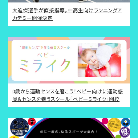
大迫傑選手が直接指導。中高生向けランニングア
カデミー開催決定
0歳から運動センスを磨こう！ベビー向けに運動感
覚＆センスを養うスクール「ベビーミライク」開校