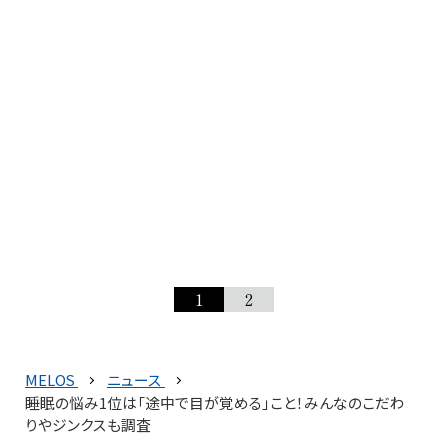
1
2
MELOS
ニュース
睡眠の悩み1位は「途中で目が覚める」こと！みんなのこだわ
りやジンクスも調査