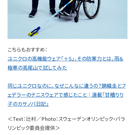
こちらもおすすめ：
ユニクロの高機能ウェア「＋S」、その防寒力とは。雨＆
極寒の高尾山で試してみた
同じユニクロなのに、なぜこんなに違うの？錦織圭とフ
ェデラーのテニスウェアで感じたこと│連載「甘糟りり
子のカサノバ日記」
＜Text：辻村／Photo：スウェーデンオリンピック・パラ
リンピック委員会提供＞