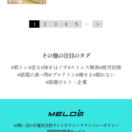
1
2
3
4
5
…
>
その他の注目のタグ
筋トレ
走る
体をほぐす
ストレス解消
疲労回復
話題の食べ物
プロテイン
痩せる
眠れない
話題のヒト・企業
お問い合わせ
運営会社
サイトポリシー
プライバシーポリシー
利用規約
関連サービス