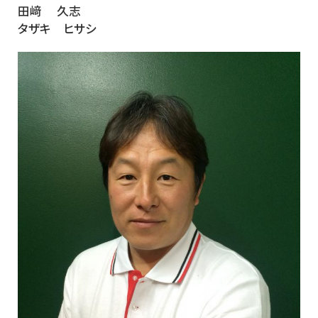
田﨑 久志
タザキ ヒサシ