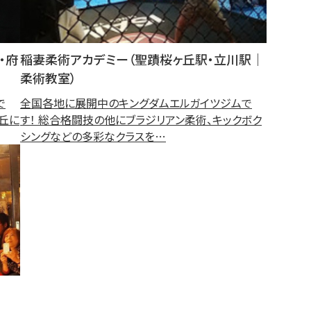
・府
稲妻柔術アカデミー（聖蹟桜ヶ丘駅・立川駅｜
）
柔術教室）
で
全国各地に展開中のキングダムエルガイツジムで
丘に
す！ 総合格闘技の他にブラジリアン柔術、キックボク
シングなどの多彩なクラスを…