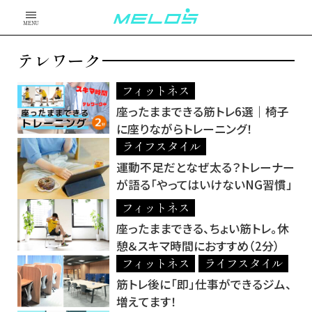
MENU
テレワーク
フィットネス
座ったままできる筋トレ6選｜椅子
に座りながらトレーニング！
ライフスタイル
運動不足だとなぜ太る？トレーナー
が語る「やってはいけないNG習慣」
フィットネス
座ったままできる、ちょい筋トレ。休
憩＆スキマ時間におすすめ（2分）
フィットネス
ライフスタイル
筋トレ後に「即」仕事ができるジム、
増えてます！