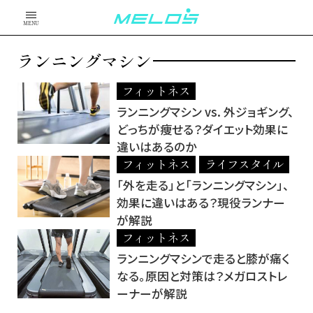
MENU
ランニングマシン
フィットネス
ランニングマシン vs. 外ジョギング、
どっちが痩せる？ダイエット効果に
違いはあるのか
フィットネス
ライフスタイル
「外を走る」と「ランニングマシン」、
効果に違いはある？現役ランナー
が解説
フィットネス
ランニングマシンで走ると膝が痛く
なる。原因と対策は？メガロストレ
ーナーが解説