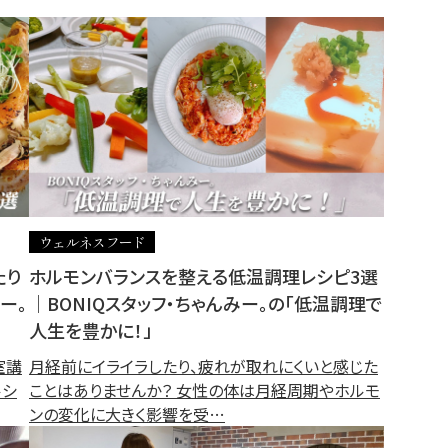
ウェルネスフード
たり
ホルモンバランスを整える低温調理レシピ3選
ー。
｜BONIQスタッフ・ちゃんみー。の「低温調理で
人生を豊かに！」
室講
月経前にイライラしたり、疲れが取れにくいと感じた
ルシ
ことはありませんか？ 女性の体は月経周期やホルモ
ンの変化に大きく影響を受…