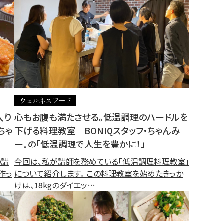
ウェルネスフード
入り
心もお腹も満たさせる。低温調理のハードルを
ちゃ
下げる料理教室｜BONIQスタッフ・ちゃんみ
ー。の「低温調理で人生を豊かに！」
の講
今回は、私が講師を務めている「低温調理料理教室」
作っ
について紹介します。 この料理教室を始めたきっか
けは、18kgのダイエッ…