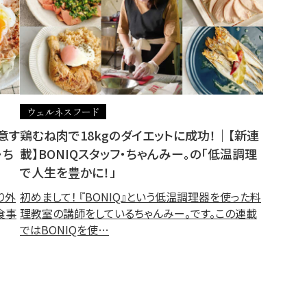
ウェルネスフード
意す
鶏むね肉で18kgのダイエットに成功！｜【新連
・ち
載】BONIQスタッフ・ちゃんみー。の「低温調理
で人生を豊かに！」
り外
初めまして！ 『BONIQ』という低温調理器を使った料
食事
理教室の講師をしているちゃんみー。です。この連載
ではBONIQを使…