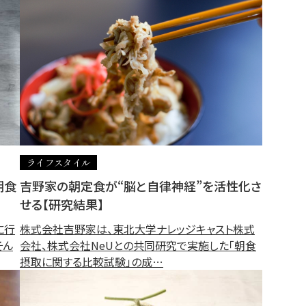
ライフスタイル
朝食
吉野家の朝定食が“脳と自律神経”を活性化さ
せる【研究結果】
に行
株式会社吉野家は、東北大学ナレッジキャスト株式
そん
会社、株式会社NeUとの共同研究で実施した「朝食
摂取に関する比較試験」の成…