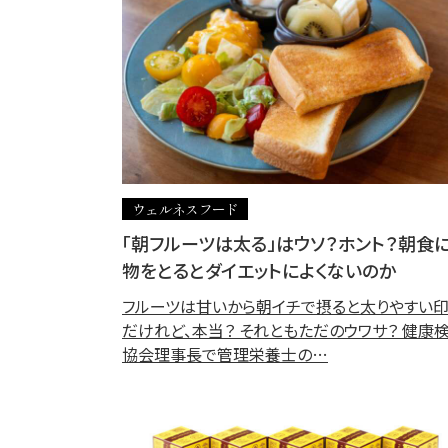
ウェルネスフード
「朝フルーツは太る」はウソ？ホント？朝食
物をとるとダイエットによくないのか
フルーツは甘いから朝イチで摂ると太りやすい
だけれど、本当？ それともただのウワサ？ 健康
協会理事長で管理栄養士の…