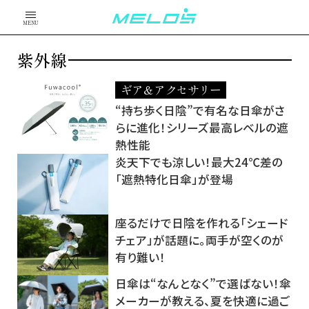
MENU
紫外線
ギア＆アクセサリー
“持ち歩く日陰”で有名な日傘がさ
らに進化！シリーズ最高レベルの遮
熱性能
炎天下でも涼しい！最大24℃差の
「遮熱特化日傘」が登場
座るだけで日陰を作れる「シェード
チェア」が話題に。両手が空くのが
有り難い！
日傘は“なんとなく”で選ばない！傘
メーカーが教える、夏を快適に過ご