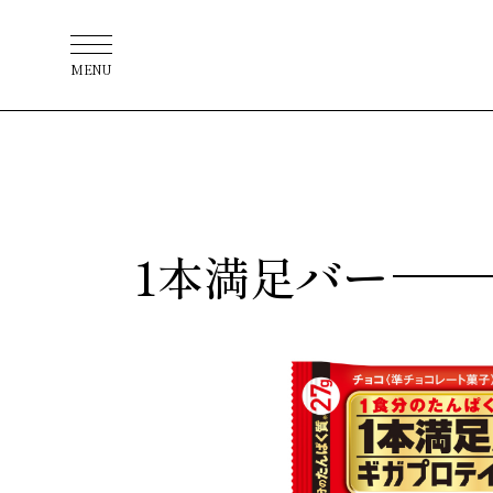
MENU
1本満足バー