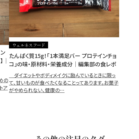
ウェルネスフード
イン
たんぱく質15g！「1本満足バー プロテインチョ
】｜
コ」の味・原材料・栄養成分｜編集部の食レポ
ダイエットやボディメイクに励んでいるときに限っ
めの
て、甘いものが食べたくなることってあります。お菓子
トア
がやめられない、健康の…
その他の注目のタグ