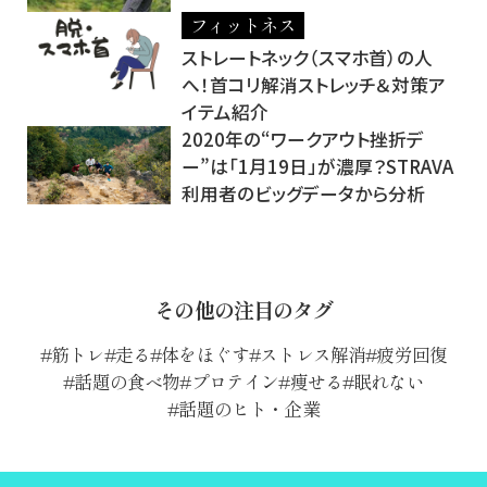
フィットネス
ストレートネック（スマホ首）の人
へ！首コリ解消ストレッチ＆対策ア
イテム紹介
2020年の“ワークアウト挫折デ
ー”は「1月19日」が濃厚？STRAVA
利用者のビッグデータから分析
その他の注目のタグ
筋トレ
走る
体をほぐす
ストレス解消
疲労回復
話題の食べ物
プロテイン
痩せる
眠れない
話題のヒト・企業