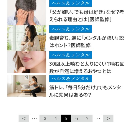
ヘルス＆メンタル
「父が嫌い、でも母は好き」なぜ？考
えられる理由とは［医師監修］
ヘルス＆メンタル
毒親育ち、逆に「メンタルが強い」説
はホント？医師監修
ヘルス＆メンタル
30回以上噛むと太りにくい？噛む回
数が自然に増えるおやつとは
ヘルス＆メンタル
筋トレ、「毎日5分だけ」でもメンタ
ルに効果はあるの？
<
…
3
4
5
6
7
…
>