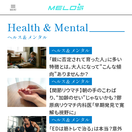
MENU
Health & Mental
ヘルス＆メンタル
ヘルス＆メンタル
「親に否定されて育った人」に多い
特徴とは。大人になって"こんな傾
向"ありませんか？
ヘルス＆メンタル
【関節リウマチ】朝の手のこわば
り、“加齢のせい”じゃないかも？膠
原病リウマチ内科医「早期発見で寛
解も視野に」
ヘルス＆メンタル
「EDは筋トレで治る」は本当？意外