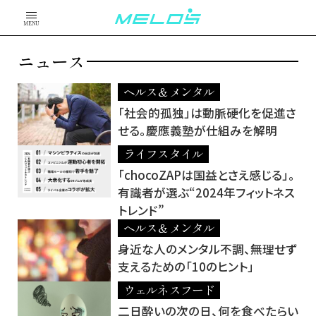
MENU
ニュース
ヘルス＆メンタル
「社会的孤独」は動脈硬化を促進さ
せる。慶應義塾が仕組みを解明
ライフスタイル
「chocoZAPは国益とさえ感じる」。
有識者が選ぶ“2024年フィットネス
トレンド”
ヘルス＆メンタル
身近な人のメンタル不調、無理せず
支えるための「10のヒント」
ウェルネスフード
二日酔いの次の日、何を食べたらい