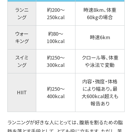
ランニ
約200〜
時速8km、体重
ング
250kcal
60kgの場合
ウォー
約80〜
時速6km
キング
100kcal
スイミ
約250〜
クロール等、体重
ング
300kcal
や泳法で変動
内容・強度・体格
約250〜
により幅あり。最
HIIT
400kcal
大600kcal超えも
報告あり
ランニングが好きな人にとっては、腹筋を割るための脂
肪を落とす手段として、とても役に立ちます。ただし、苦