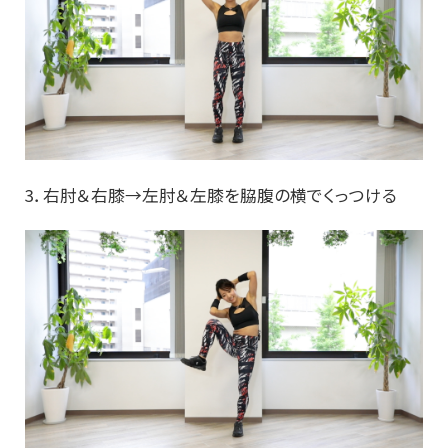
3．右肘＆右膝→左肘＆左膝を脇腹の横でくっつける