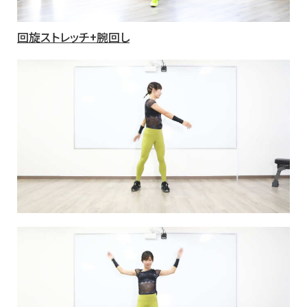
回旋ストレッチ+腕回し