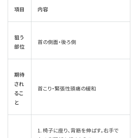
項目
内容
狙う
首の側面・後ろ側
部位
期待
され
首こり・緊張性頭痛の緩和
るこ
と
1. 椅子に座り、背筋を伸ばす。右手で