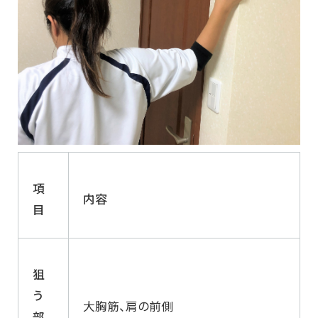
項
内容
目
狙
う
大胸筋、肩の前側
部