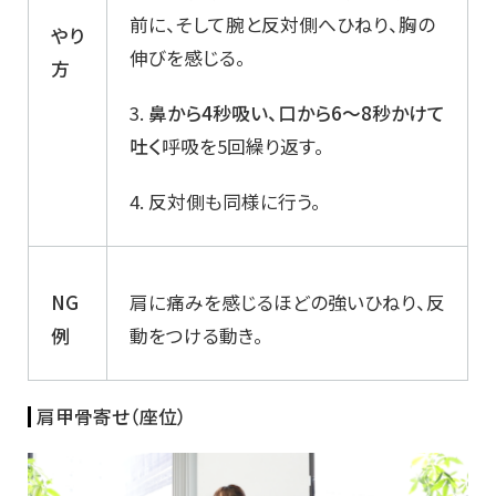
前に、そして腕と反対側へひねり、胸の
やり
伸びを感じる。
方
3.
鼻から
4
秒吸い、口から
6
～
8
秒かけて
吐く
呼吸を5回繰り返す。
4. 反対側も同様に行う。
NG
肩に痛みを感じるほどの強いひねり、反
例
動をつける動き。
肩甲骨寄せ（座位）