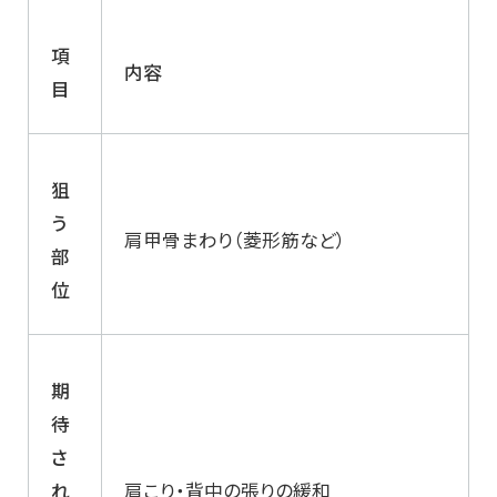
項
内容
目
狙
う
肩甲骨まわり（菱形筋など）
部
位
期
待
さ
れ
肩こり・背中の張りの緩和