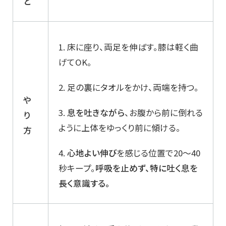
と
1. 床に座り、両足を伸ばす。膝は軽く曲
げてOK。
2. 足の裏にタオルをかけ、両端を持つ。
や
3.
息を吐きながら
、お腹から前に倒れる
り
ように上体をゆっくり前に傾ける。
方
4.
心地よい伸び
を感じる位置で20～40
秒キープ。
呼吸を止めず、特に吐く息を
長く意識する。