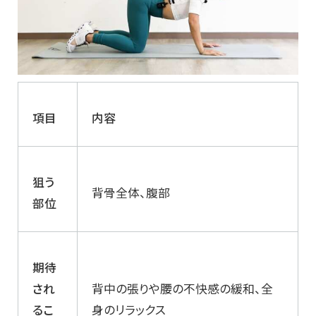
項目
内容
狙う
背骨全体、腹部
部位
期待
され
背中の張りや腰の不快感の緩和、全
るこ
身のリラックス