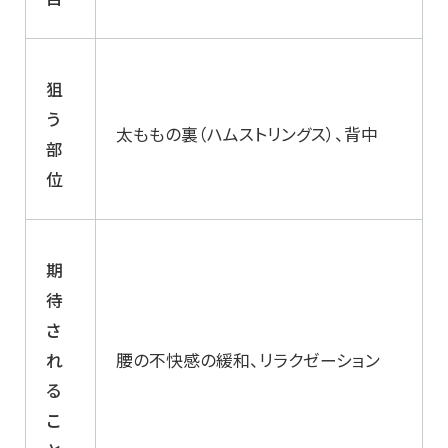
狙
う
太ももの裏（ハムストリングス）、背中
部
位
期
待
さ
れ
腰の不快感の緩和、リラクゼーション
る
こ