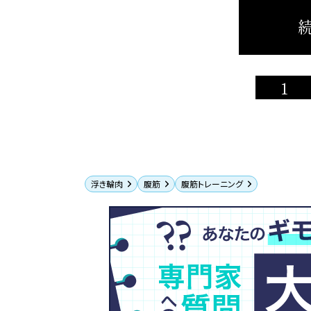
続
1
浮き輪肉
腹筋
腹筋トレーニング