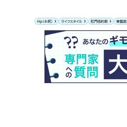
Hip（お尻）
ライフスタイル
肛門括約筋
骨盤底