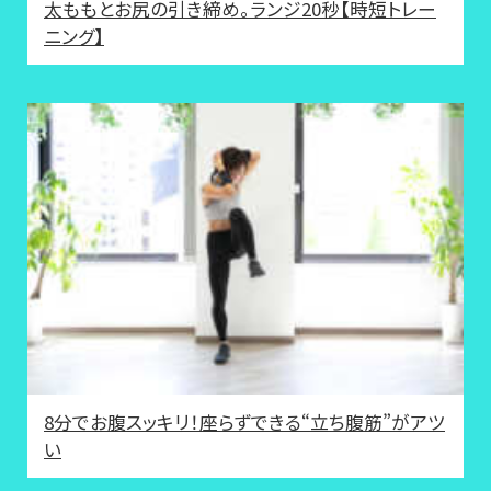
太ももとお尻の引き締め。ランジ20秒【時短トレー
ニング】
8分でお腹スッキリ！座らずできる“立ち腹筋”がアツ
い