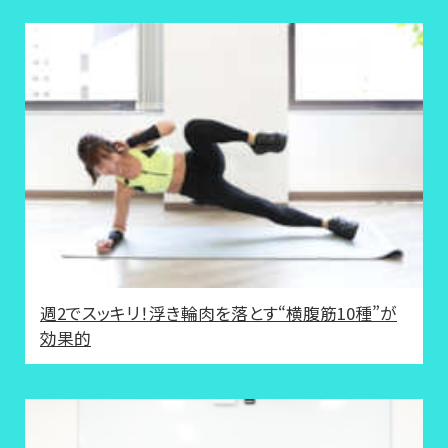
週2でスッキリ！浮き輪肉を落とす“横腹筋10種”が
効果的