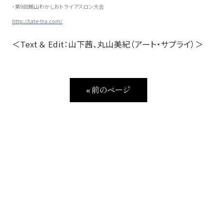
・第9回館山わかしおトライアスロン大会
http://tate-tra.com/
＜Text ＆ Edit：山下茜、丸山美紀（アート・サプライ）＞
« 前のページ