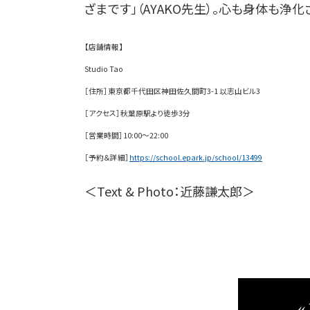
ざまです」（AYAKO先生）。心も身体も浄
【店舗情報】
Studio Tao
［住所］東京都千代田区神田佐久間町3-1 以志山ビル3
［アクセス］秋葉原駅より徒歩3分
［営業時間］10:00〜22:00
［予約＆詳細］
https://school.epark.jp/school/13499
＜Text & Photo：近藤謙太郎＞
«