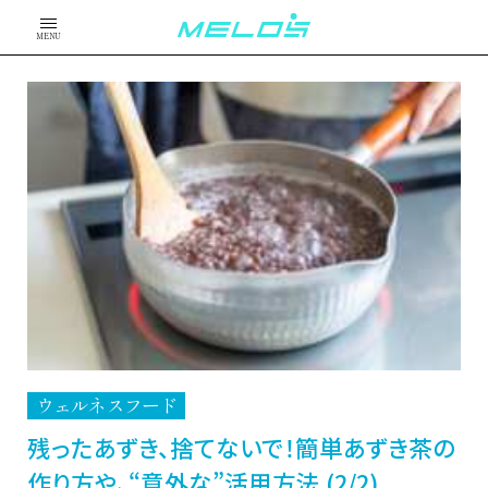
MENU
ウェルネスフード
残ったあずき、捨てないで！簡単あずき茶の
作り方や、“意外な”活用方法 (2/2)