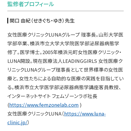
監修者プロフィール
関口 由紀（せきぐち・ゆき）先生
女性医療クリニックLUNAグループ 理事長。山形大学医
学部卒業、
横浜市立大学大学院医学部泌尿器病態学
修了。医学博士。
2005年横浜元町女性医療クリニック・
LUNA開設。
現在医療法人LEADINGGIRLS 女性医療ク
リニックLUNAグループ理事長として世界標準の女性
医
療と、女性たちによる自助的な医療の実践を目指してい
る。
横浜市立大学医学部泌尿器病態学講座客員教授、
インターネットサイト フェムゾーンラボ社長
(
https://www.femzonelab.com
)
女性医療クリニックLUNA（
https://www.
luna-
clinic.jp/
）