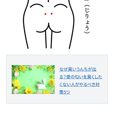
なぜ臭いうんちが出
る？便の匂いを臭くした
くない人がやるべき対
策5つ