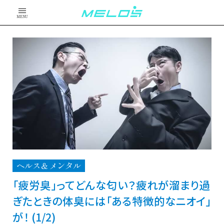
MENU
ヘルス＆メンタル
「疲労臭」ってどんな匂い？疲れが溜まり過
ぎたときの体臭には「ある特徴的なニオイ」
が！ (1/2)