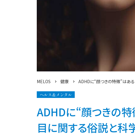
MELOS
健康
ADHDに“顔つきの特徴”は
ヘルス＆メンタル
ADHDに“顔つきの
目に関する俗説と科学的