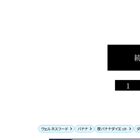
続
1
ウェルネスフード
バナナ
夜バナナダイエット
ダ