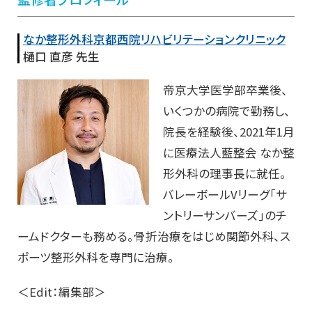
なか整形外科京都西院リハビリテーションクリニック
樋口 直彦 先生
帝京大学医学部卒業後、
いくつかの病院で勤務し、
院長を経験後、2021年1月
に医療法人藍整会 なか整
形外科の理事長に就任。
バレーボールVリーグ「サ
ントリーサンバーズ」のチ
ームドクターも務める。骨折治療をはじめ関節外科、ス
ポーツ整形外科を専門に治療。
＜Edit：編集部＞