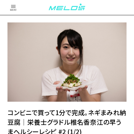
MENU
コンビニで買って1分で完成。ネギまみれ納
豆腐│栄養士グラドル椎名香奈江の早う
まヘルシーレシピ #2 (1/2)