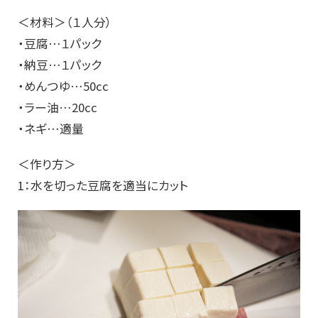
＜材料＞（１人分）
・豆腐…１パック
・納豆…１パック
・めんつゆ…50cc
・ラー油…20cc
・ネギ…適量
＜作り方＞
1：水を切った豆腐を適当にカット