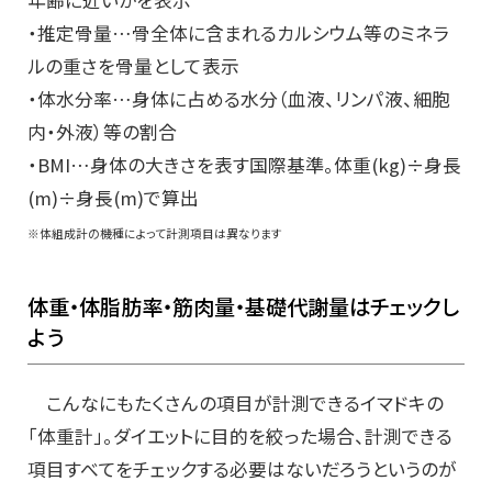
年齢に近いかを表示
・推定骨量…骨全体に含まれるカルシウム等のミネラ
ルの重さを骨量として表示
・体水分率…身体に占める水分（血液、リンパ液、細胞
内・外液）等の割合
・BMI…身体の大きさを表す国際基準。体重(kg)÷身長
(m)÷身長(m)で算出
※体組成計の機種によって計測項目は異なります
体重・体脂肪率・筋肉量・基礎代謝量はチェックし
よう
こんなにもたくさんの項目が計測できるイマドキの
「体重計」。ダイエットに目的を絞った場合、計測できる
項目すべてをチェックする必要はないだろうというのが