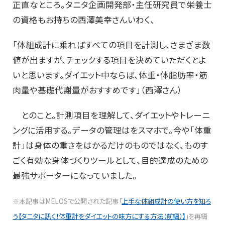
正直なところ。タニタ企画開発部・主任研究員で栄養士
の資格もお持ちの西澤美幸さんいわく、
「体組成計に乗ればすべての項目を計測し、さまざま数
値が出ますが、チェックする項目を決めていただくとよ
いと思います。ダイエット中ならば、体重・体脂肪率・筋
肉量や基礎代謝量がおすすめです」（西澤さん）
とのこと。計測項目を理解して、ダイエットやトレーニ
ングに活用する。データの管理はをスマホで。今や「体重
計」は身体の重さをはかるだけのものではなく、ものす
ごく有効な身体づくりツールとして、目的達成のための
最強サポーターになっていました。
※本記事はMELOSで公開された記事「
上手な体組成計の使い方を知ろ
う【タニタに訊く！体重計をダイエットの味方にする方法（前編）】
」を再編