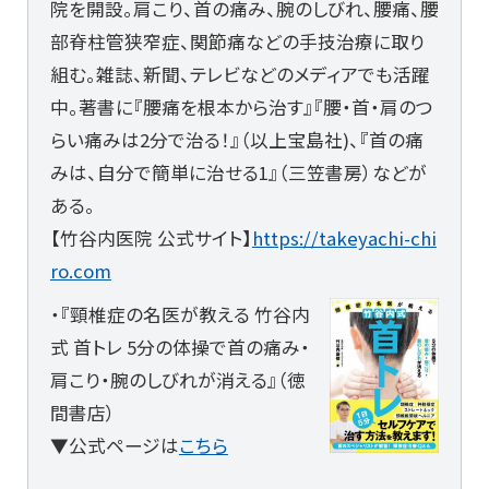
院を開設。肩こり、首の痛み、腕のしびれ、腰痛、腰
部脊柱管狭窄症、関節痛などの手技治療に取り
組む。雑誌、新聞、テレビなどのメディアでも活躍
中。著書に『腰痛を根本から治す』『腰・首・肩のつ
らい痛みは2分で治る！』（以上宝島社)、『首の痛
みは、自分で簡単に治せる1』（三笠書房）などが
ある。
【竹谷内医院 公式サイト】
https://takeyachi-chi
ro.com
・『頸椎症の名医が教える 竹谷内
式 首トレ 5分の体操で首の痛み・
肩こり・腕のしびれが消える』（徳
間書店）
▼公式ページは
こちら