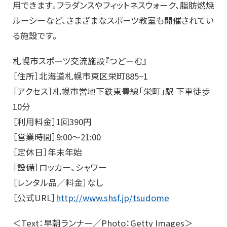
用できます。フラダンスやフィットネスウォーク、脂肪燃焼
ルーシーなど、さまざまなスポーツ教室も開催されてい
る施設です。
札幌市スポーツ交流施設『つどーむ』
［住所］北海道札幌市東区栄町885−1
［アクセス］札幌市営地下鉄東豊線「栄町」駅 下車徒歩
10分
［利用料金］1回390円
［営業時間］9:00～21:00
［定休日］年末年始
［設備］ロッカー、シャワー
［レンタル品／料金］なし
［公式URL］
http://www.shsf.jp/tsudome
＜Text：早朝ランナー／Photo：Getty Images＞