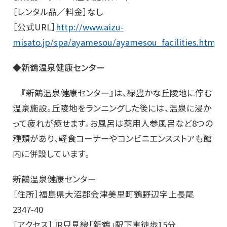
［レンタル品／料金］なし
［公式URL］
http://www.aizu-
misato.jp/spa/ayamesou/ayamesou_facilities.html
◆新鶴温泉健康センター
『新鶴温泉健康センター』は、緑豊かな丘陵地に佇む
温泉施設。丘陵地をランニングした後には、温泉に浸か
って疲れが癒せます。お風呂は薬用人参風呂など8つの
種類があり、軽食コーナーやコンビニエンスストアも館
内に併設しています。
新鶴温泉健康センター
［住所］福島県大沼郡会津美里町鶴野辺字上長尾
2347-40
［アクセス］JR只見線「新鶴」駅下車徒歩15分