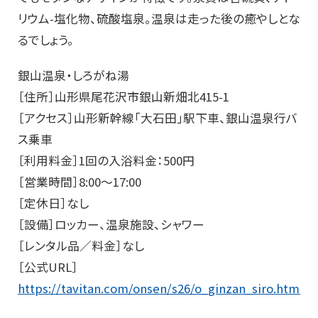
リウム-塩化物、硫酸塩泉。温泉は走った後の癒やしとな
るでしょう。
銀山温泉・しろがね湯
［住所］山形県尾花沢市銀山新畑北415-1
［アクセス］山形新幹線「大石田」駅下車、銀山温泉行バ
ス乗車
［利用料金］1回の入浴料金：500円
［営業時間］8:00～17:00
［定休日］なし
［設備］ロッカー、温泉施設、シャワー
［レンタル品／料金］なし
［公式URL］
https://tavitan.com/onsen/s26/o_ginzan_siro.html