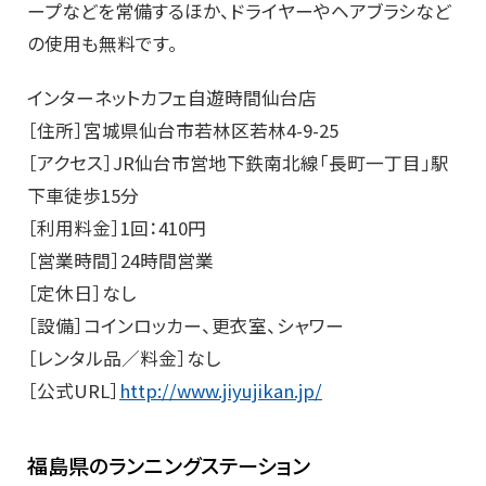
ープなどを常備するほか、ドライヤーやヘアブラシなど
の使用も無料です。
インターネットカフェ自遊時間仙台店
［住所］宮城県仙台市若林区若林4-9-25
［アクセス］JR仙台市営地下鉄南北線「長町一丁目」駅
下車徒歩15分
［利用料金］1回：410円
［営業時間］24時間営業
［定休日］なし
［設備］コインロッカー、更衣室、シャワー
［レンタル品／料金］なし
［公式URL］
http://www.jiyujikan.jp/
福島県のランニングステーション