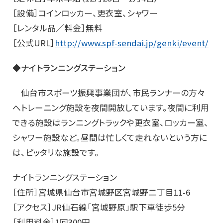
［設備］コインロッカー、更衣室、シャワー
［レンタル品／料金］無料
［公式URL］
http://www.spf-sendai.jp/genki/event/
◆ナイトランニングステーション
仙台市スポーツ振興事業団が、市民ランナーの方々
へトレーニング施設を夜間開放しています。夜間に利用
できる施設はランニングトラックや更衣室、ロッカー室、
シャワー施設など。昼間は忙しくて走れないという方に
は、ピッタリな施設です。
ナイトランニングステーション
［住所］宮城県仙台市宮城野区宮城野二丁目11-6
［アクセス］JR仙石線「宮城野原」駅下車徒歩5分
［利用料金］1回300円