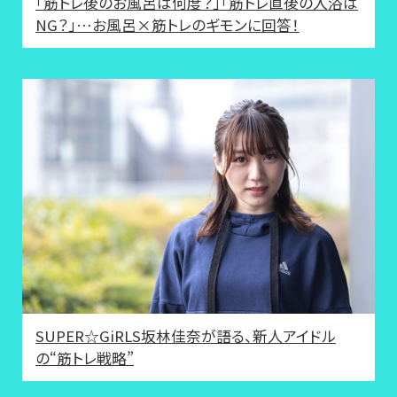
「筋トレ後のお風呂は何度？」「筋トレ直後の入浴は
NG？」…お風呂×筋トレのギモンに回答！
SUPER☆GiRLS坂林佳奈が語る、新人アイドル
の“筋トレ戦略”