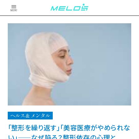
MENU
ヘルス＆メンタル
「整形を繰り返す」「美容医療がやめられな
い」——なぜ陥る？整形依存の心理と