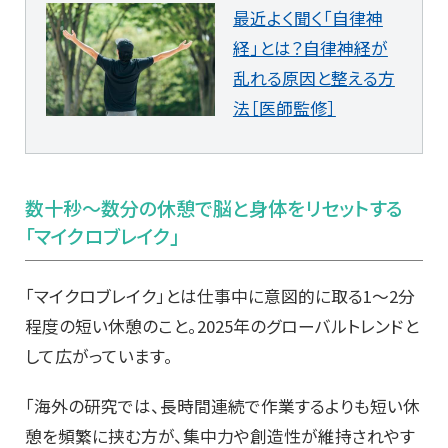
最近よく聞く「自律神
経」とは？自律神経が
乱れる原因と整える方
法［医師監修］
数十秒〜数分の休憩で脳と身体をリセットする
「マイクロブレイク」
「マイクロブレイク」とは仕事中に意図的に取る1～2分
程度の短い休憩のこと。2025年のグローバルトレンドと
して広がっています。
「海外の研究では、長時間連続で作業するよりも短い休
憩を頻繁に挟む方が、集中力や創造性が維持されやす