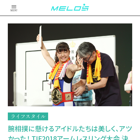
MENU
ライフスタイル
腕相撲に懸けるアイドルたちは美しく、アツ
かった！ TIF2018アームレスリング大会 決