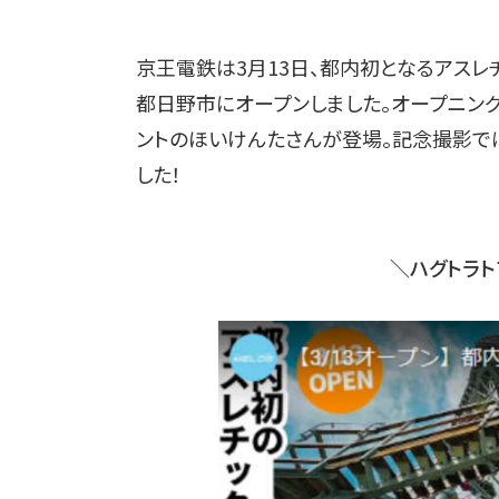
京王電鉄は
3
月
13
日、都内初となるアスレ
都日野市にオープンしました。オープニン
ントのほいけんたさんが登場。記念撮影で
した！
＼ハグトラ