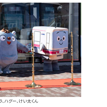
ラ、ハグー、けい太くん