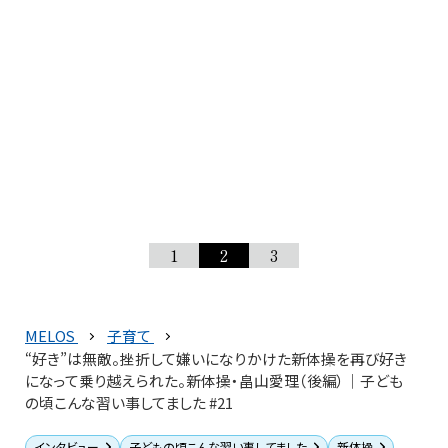
1
2
3
MELOS
子育て
“好き”は無敵。挫折して嫌いになりかけた新体操を再び好き
になって乗り越えられた。新体操・畠山愛理（後編）│子ども
の頃こんな習い事してました #21
インタビュー
子どもの頃こんな習い事してました
新体操