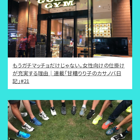
もうガチマッチョだけじゃない。女性向けの仕掛け
が充実する理由│連載「甘糟りり子のカサノバ日
記」#21