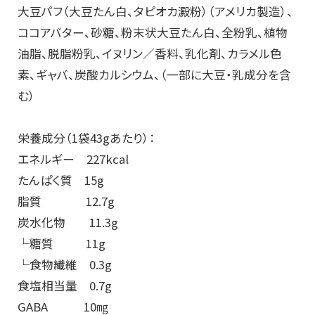
大豆パフ（大豆たん白、タピオカ澱粉）（アメリカ製造）、
ココアバター、砂糖、粉末状大豆たん白、全粉乳、植物
油脂、脱脂粉乳、イヌリン／香料、乳化剤、カラメル色
素、ギャバ、炭酸カルシウム、（一部に大豆・乳成分を含
む）
栄養成分（1袋43gあたり）：
エネルギー 227kcal
たんぱく質 15g
脂質 12.7g
炭水化物 11.3g
└糖質 11g
└食物繊維 0.3g
食塩相当量 0.7g
GABA 10㎎