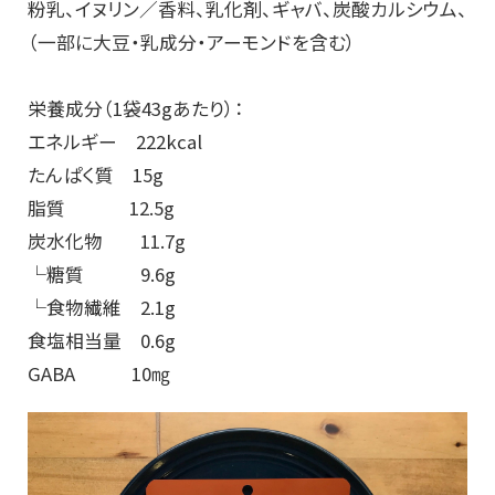
粉乳、イヌリン／香料、乳化剤、ギャバ、炭酸カルシウム、
（一部に大豆・乳成分・アーモンドを含む）
栄養成分（1袋43gあたり）：
エネルギー 222kcal
たんぱく質 15g
脂質 12.5g
炭水化物 11.7g
└糖質 9.6g
└食物繊維 2.1g
食塩相当量 0.6g
GABA 10㎎